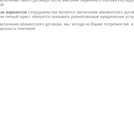
аключении такого договора после внесения первичного платежа послед
ой
ым вариантом
сотрудничества является заключение абонентского догов
ом личный юрист обязуется оказывать разноплановые юридические услу
аключения абонентского договора, мы, исходя из Ваших потребностей, 
дичность платежей