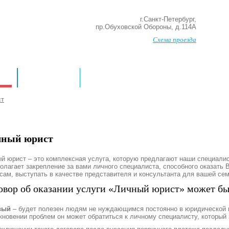
г.Санкт-Петербург,
пр.Обуховской Обороны, д.114А
Схема проезда
ДАН
БАНКРОТСТВО
ст
ный юрист
й юрист – это комплексная услуга, которую предлагают наши специали
олагает закрепление за вами личного специалиста, способного оказать
сам, выступать в качестве представителя и консультанта для вашей се
овор об оказании услуги «Личный юрист» может бы
вый
– будет полезен людям не нуждающимся постоянно в юридической 
кновении проблем он может обратиться к личному специалисту, который