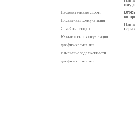
При з
Личный юрист
скидк
Наследственные споры
Втор
котор
Письменная консультация
При з
Семейные споры
перио
Юридическая консультация
для физических лиц
Взыскание задолженности
для физических лиц