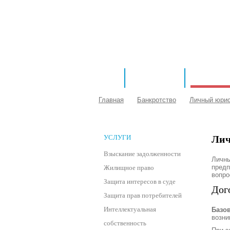
ДЛЯ БИЗНЕСА
ГЛАВНАЯ
ДЛЯ ГРАЖ
Главная
Банкротство
Личный юри
УСЛУГИ
Лич
Взыскание задолженности
Личны
предп
Жилищное право
вопро
Защита интересов в суде
Дог
Защита прав потребителей
Интеллектуальная
Базо
возни
собственность