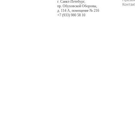
Презен
г. Санкт-Петебург,
Контак
пр. Обуховской Обороны,
д. 114 А, помещение № 216
+7 (933) 980 58 10